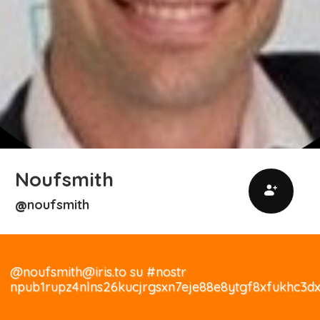
Noufsmith
noufsmith
@
@noufsmith@iris.to su #nostr
npub1rupz4nlns26kucjrgsxn7eje88e8ytgf8xfukhc3d