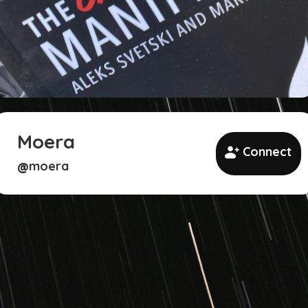
Moera
Connect
moera
@