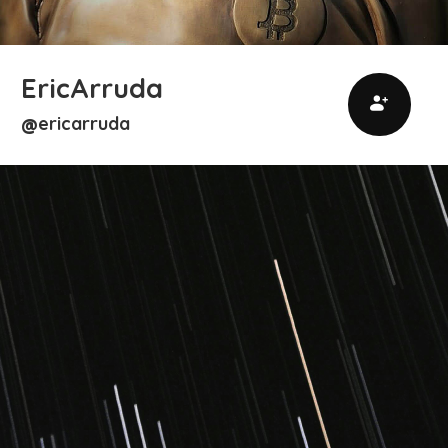
EricArruda
ericarruda
@